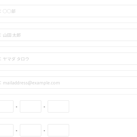
-
-
-
-